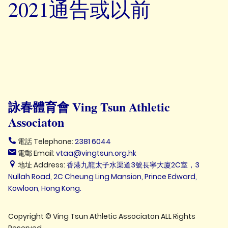
2021通告或以前
詠春體育會 Ving Tsun Athletic
Associaton
電話 Telephone:
2381 6044
電郵 Email:
vtaa@vingtsun.org.hk
地址 Address:
香港九龍太子水渠道3號長寧大廈2C室，3
Nullah Road, 2C Cheung Ling Mansion, Prince Edward,
Kowloon, Hong Kong.
Copyright © Ving Tsun Athletic Associaton ALL Rights