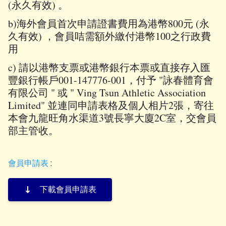
(永久有效) 。
b)海外會員首次申請證書費用為港幣800元 (永
久有效) ，會員咭需額外繳付港幣100之行政費
用
c) 請以港幣支票或港幣銀行本票或直接存入匯
豐銀行帳戶001-147776-001，付予 "詠春體育會
有限公司 " 或 " Ving Tsun Athletic Association
Limited" 並連同申請表格及個人相片2張，寄往
本會九龍旺角水渠道3號長寧大廈2C室，交會員
部主管收。
會員申請表
:
下載會員申請表