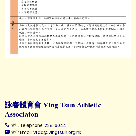
詠春體育會 Ving Tsun Athletic
Associaton
電話 Telephone:
2381 6044
電郵 Email:
vtaa@vingtsun.org.hk