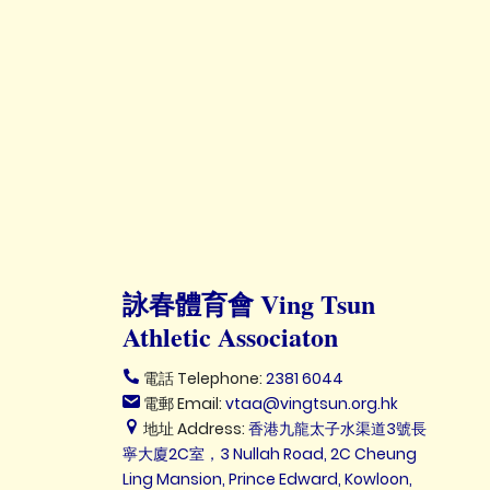
詠春體育會 Ving Tsun
Athletic Associaton
電話 Telephone:
2381 6044
電郵 Email:
vtaa@vingtsun.org.hk
地址 Address:
香港九龍太子水渠道3號長
寧大廈2C室，3 Nullah Road, 2C Cheung
Ling Mansion, Prince Edward, Kowloon,