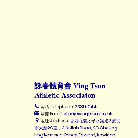
詠春體育會 Ving Tsun
Athletic Associaton
電話 Telephone:
2381 6044
電郵 Email:
vtaa@vingtsun.org.hk
地址 Address:
香港九龍太子水渠道3號長
寧大廈2C室，3 Nullah Road, 2C Cheung
Ling Mansion, Prince Edward, Kowloon,